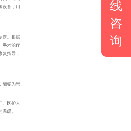
线
等设备，用
咨
询
制定。根据
、手术治疗
康复指导，
，能够为患
理。医护人
的温暖。