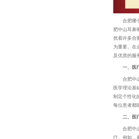
合肥哪
肥中山耳鼻
扰着许多合
为重要。在
及优质的服
一、医
合肥中
医学理论基
制定个性化
每位患者都
二、医
合肥中
疗。例如，