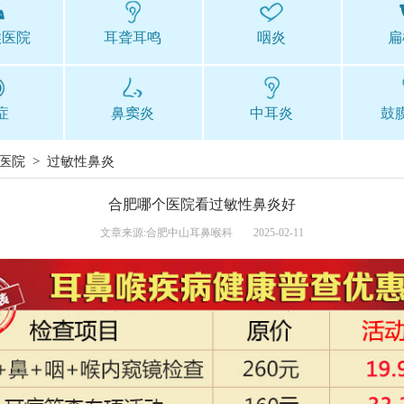
喉医院
耳聋耳鸣
咽炎
扁
症
鼻窦炎
中耳炎
鼓
医院
>
过敏性鼻炎
合肥哪个医院看过敏性鼻炎好
文章来源:合肥中山耳鼻喉科
2025-02-11