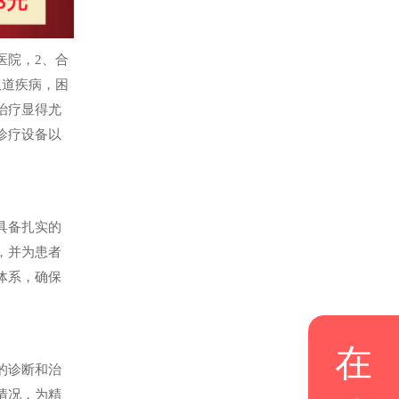
医院，2、合
吸道疾病，困
治疗显得尤
诊疗设备以
具备扎实的
，并为患者
体系，确保
在
的诊断和治
情况，为精