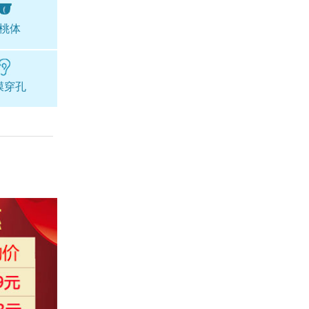
桃体
膜穿孔